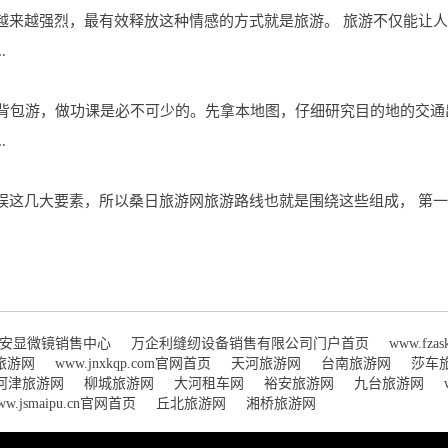
越来越强烈，最有效释放这种情感的方式就是旅游。 旅游不仅能让
.
想要背包游，做功课是必不可少的。先拿本地图，仔细研究目的地的交
.
娱这几大要素，所以桑日旅游网旅游路线也就是围绕这些组成， 第一
安显微镜销售中心
万企利缝纫设备销售有限公司门户首页
www.fz
旅游网
www.jnxkqp.com官网首页
天河旅游网
台南旅游网
莎车
河津旅游网
柳城旅游网
大河租车网
裕安旅游网
九台旅游网
ww.jsmaipu.cn官网首页
丘北旅游网
湘桥旅游网