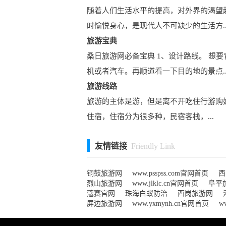
随着人们生活水平的提高，对外界的渴望
时愉悦身心，是现代人不可缺少的生活方..
旅游宝典
桑日旅游网必备宝典 1、设计路线。 
机或者汽车。再顺道看一下目的地的景点..
旅游线路
旅游的主体是游，但是离不开吃住行游购
住宿，住宿分为很多种，民宿客栈，...
友情链接
Friendly Link
铜鼓旅游网
www.psspss.com官网首页
西
烈山旅游网
www.jlklc.cn官网首页
阜平
蔻赛官网
珠海白蚁防治
西岗旅游网
屏边旅游网
www.yxmynh.cn官网首页
w